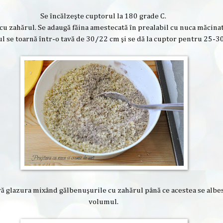
Se încălzeşte cuptorul la 180 grade C.
u zahărul. Se adaugă făina amestecată în prealabil cu nuca măcinată
l se toarnă într-o tavă de 30/22 cm şi se dă la cuptor pentru 25-
ă glazura mixând gălbenuşurile cu zahărul până ce acestea se albesc
volumul.