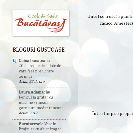
Untul se freacă spumă c
cacaco. Amestecu
BLOGURI GUSTOASE
Cuina banateana
20 de rețete de salate de
vară fără prelucrare
termică
Acum 22 de ore
Laura Adamache
Fenicul la gratar cu
masline si ansoa –
garnitura mediteraneana
Între timp se prepar
Acum 2 zile
Bucataresele Vesele
Prajitura cu aluat fraged