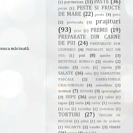
PASTE
(36)
parmezan
(11)
(1)
PESTE SI FRUCTE
pecan
(1)
DE MARE
(22)
pesto
(4)
porc
prajituri
(2)
portocala
(3)
(93)
PREMII
(19)
praz
(1)
PREPARATE DIN CARNE
DE PUI
(24)
PREPARATE DIN
 nuca măcinată.
CIUPERCI
(4)
PREPARATE RECI DIN
pui
(8)
quiche
(3)
OUA
(1)
RETETELE BUNICII
(2)
ricotta
(2)
risotto
(3)
rucola
(3)
rodie
(1)
SALATE
(16)
SARBATORI
salsa
(1)
PASCALE
(2)
SARBATORILE
CRACIUNULUI
(4)
smochine
(2)
somon
(7)
SOSURI
(5)
sparanghel
SUPE
(16)
(3)
şniţel
(1)
tahini
(1)
tapas
(2)
tarta
(4)
tartar
(1)
tocanita
(1)
ton
(1)
tortellini
(1)
tortteloni
(1)
TORTURI
(27)
TRUCURI DE
BUCATAR
(1)
ţelină
(1)
unt de arahide
vinete
VACANTE
(2)
vanilie
(3)
(1)
(16)