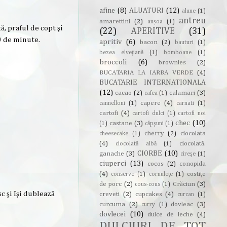
afine
(8)
ALUATURI
(12)
alune
(1)
antreu
amarettini
(2)
anșoa
(1)
, praful de copt şi
(22)
APERITIVE
(31)
30 de minute.
apritiv
(6)
bacon
(2)
bauturi
(1)
bezea elveţiană
(1)
bomboane
(1)
broccoli
(6)
brownies
(2)
BUCATARIA LA IARBA VERDE
(4)
BUCATARIE INTERNATIONALA
(12)
cacao
(2)
calamari
(3)
cafea
(1)
capere
(4)
cannelloni
(1)
carnati
(1)
cartofi
(4)
cartofi dulci
(1)
cartofi noi
chec
(10)
castane
(3)
(1)
căpşuni
(1)
cherry
(2)
ciocolata
cheesecake
(1)
(4)
ciocolată.
ciocolată albă
(1)
CIORBE
(10)
ganache
(3)
cireşe
(1)
ciuperci
(13)
cocos
(2)
conopida
(4)
costiţe
conserve
(1)
cornuleţe
(1)
de porc
(2)
Crăciun
(3)
cous-cous
(1)
 şi îşi dublează
creveti
(2)
cupcakes
(4)
curcan
(1)
curcuma
(2)
dovleac
(3)
curry
(1)
dovlecei
(10)
dulce de leche
(4)
DULCIURI DE TOT