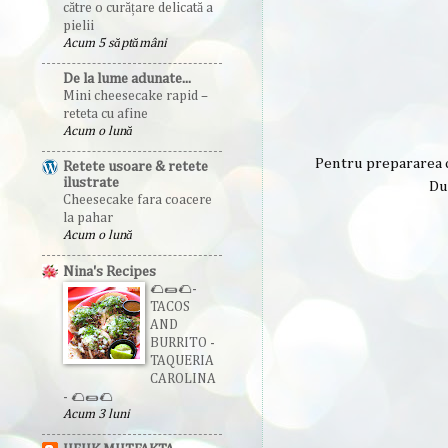
către o curățare delicată a
pielii
Acum 5 săptămâni
De la lume adunate...
Mini cheesecake rapid –
reteta cu afine
Acum o lună
Pentru prepararea c
Retete usoare & retete
ilustrate
Du
Cheesecake fara coacere
la pahar
Acum o lună
Nina's Recipes
🌮🌯🌮-
TACOS
AND
BURRITO -
TAQUERIA
CAROLINA
- 🌮🌯🌮
Acum 3 luni