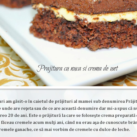
turi am găsit-o în caietul de prăjituri al mamei sub denumirea Prăj
unde are reţeta sau de ce are această denumire dar mi-a spus că n
reo 20 de ani. Este o prăjitură la care se foloseşte crema preparată 
e făceau cremele acum mulţi ani, când nu erau aşa de cunoscute br
remele ganache, ce să mai vorbim de cremele cu dulce de leche.