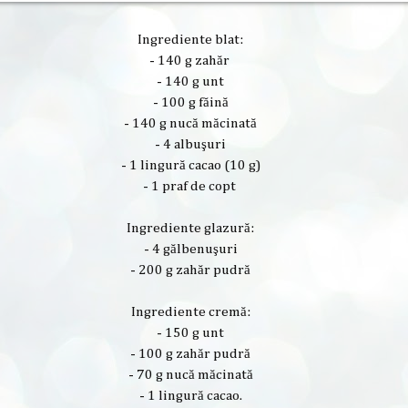
Ingrediente blat:
- 140 g zahăr
- 140 g unt
- 100 g făină
- 140 g nucă măcinată
- 4 albuşuri
- 1 lingură cacao (10 g)
- 1 praf de copt
Ingrediente glazură:
- 4 gălbenuşuri
- 200 g zahăr pudră
Ingrediente cremă:
- 150 g unt
- 100 g zahăr pudră
- 70 g nucă măcinată
- 1 lingură cacao.