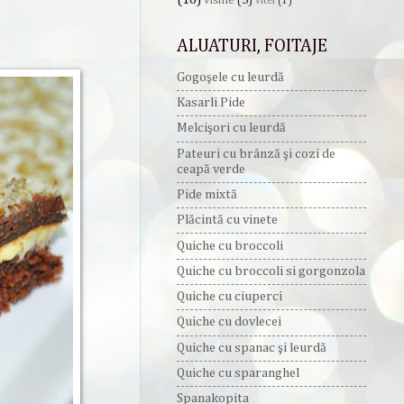
visine
(5)
vitel
(1)
ALUATURI, FOITAJE
Gogoşele cu leurdă
Kasarli Pide
Melcişori cu leurdă
Pateuri cu brânză şi cozi de
ceapă verde
Pide mixtă
Plăcintă cu vinete
Quiche cu broccoli
Quiche cu broccoli si gorgonzola
Quiche cu ciuperci
Quiche cu dovlecei
Quiche cu spanac şi leurdă
Quiche cu sparanghel
Spanakopita