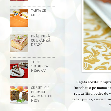
TARTA CU
CIRESE
PRĂJITURĂ
CU BRÂNZĂ
DE VACI
TORT
"PADUREA
NEAGRA"
Reţeta acestei prăji
întrebat-o pe mama de 
CUBURI CU
PIERSICI
reţeta fiind veche de v
AROMATE CU
zahăr pudră, aşa cum s
NESS
c