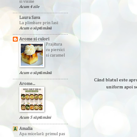
si visine
Acum 4 zile
Laura Sava
La plimbare prin Iasi
Acum o săptămână
Arome si culori
Prajitura
cu piersici
si caramel
Acum o săptămână
Când blatul este apro
Arome...
uniform apoi s
Acum 5 săptămâni
Amalia
Apa micelară: primul pas