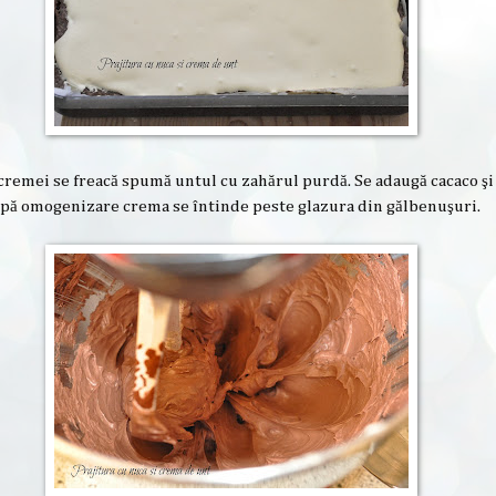
remei se freacă spumă untul cu zahărul purdă. Se adaugă cacaco şi
pă omogenizare crema se întinde peste glazura din gălbenuşuri.