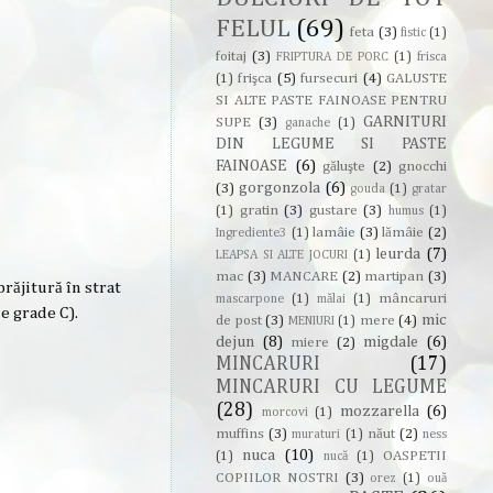
FELUL
(69)
feta
(3)
fistic
(1)
foitaj
(3)
FRIPTURA DE PORC
(1)
frisca
frişca
(5)
fursecuri
(4)
GALUSTE
(1)
SI ALTE PASTE FAINOASE PENTRU
GARNITURI
SUPE
(3)
ganache
(1)
DIN LEGUME SI PASTE
FAINOASE
(6)
găluşte
(2)
gnocchi
gorgonzola
(6)
(3)
gouda
(1)
gratar
gratin
(3)
gustare
(3)
(1)
humus
(1)
lamâie
(3)
lămâie
(2)
Ingrediente3
(1)
leurda
(7)
LEAPSA SI ALTE JOCURI
(1)
mac
(3)
MANCARE
(2)
martipan
(3)
răjitură în strat
mâncaruri
mascarpone
(1)
mălai
(1)
e grade C).
mic
de post
(3)
mere
(4)
MENIURI
(1)
dejun
(8)
migdale
(6)
miere
(2)
MINCARURI
(17)
MINCARURI CU LEGUME
(28)
mozzarella
(6)
morcovi
(1)
muffins
(3)
năut
(2)
muraturi
(1)
ness
nuca
(10)
OASPETII
(1)
nucă
(1)
COPIILOR NOSTRI
(3)
orez
(1)
ouă