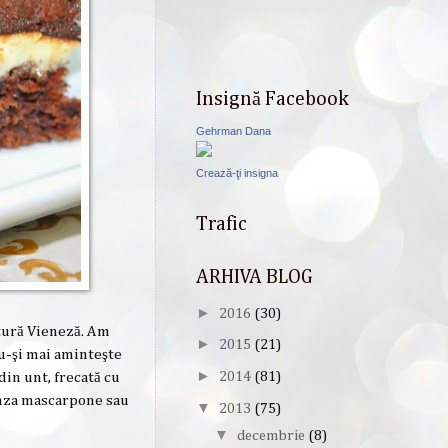
Insignă Facebook
Gehrman Dana
Crează-ţi insigna
Trafic
ARHIVA BLOG
►
2016
(30)
itură Vieneză. Am
►
2015
(21)
u-şi mai aminteşte
►
din unt, frecată cu
2014
(81)
ânza mascarpone sau
▼
2013
(75)
▼
decembrie
(8)