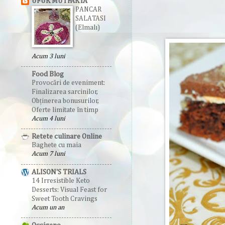
UFUK MUTFAKTA
PANCAR
SALATASI
(Elmalı)
Acum 3 luni
Food Blog
Provocări de eveniment:
Finalizarea sarcinilor,
Obținerea bonusurilor,
Oferte limitate în timp
Acum 4 luni
Retete culinare Online
Baghete cu maia
Acum 7 luni
ALISON'S TRIALS
14 Irresistible Keto
Desserts: Visual Feast for
Sweet Tooth Cravings
Acum un an