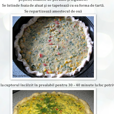
Se întinde foaia de aluat şi se tapetează cu ea forma de tartă.
Se repartizează amestecul de ouă
ă la cuptorul încălzit în prealabil pentru 30 - 40 minute la foc potriv