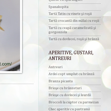
Spanakopita
Tartă Tatin cu vinete şi roşii
Tartă crocantă din mălai cu roșii
Tartă cu ceapă caramelizată şi
gorgonzola
Tartă cu dovlecei, roşii şi brânză
APERITIVE, GUSTARI,
ANTREURI
Antreuri
Ardei copt umplut cu brânză
Branza picanta
Brioşe cu brânzeturi
Brioşe cu dovlecei şi leurdă
Broccoli la cuptor cu parmezan
Chec aperitiv cu pastramă