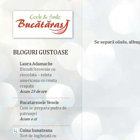
Se separă oăule, albuş
BLOGURI GUSTOASE
Laura Adamache
Biscuiti brownie cu
ciocolata – reteta
americana cu crusta
crapata
Acum 23 de ore
Bucataresele Vesele
Cum se prepara pudra de
patrunjel
Acum o zi
Cuina banateana
Tort de înghețată cu