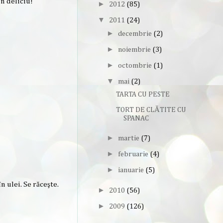
Un deliciu!
►
2012
(85)
▼
2011
(24)
►
decembrie
(2)
►
noiembrie
(3)
►
octombrie
(1)
▼
mai
(2)
TARTA CU PESTE
TORT DE CLĂTITE CU
SPANAC
►
martie
(7)
►
februarie
(4)
►
ianuarie
(5)
n ulei. Se răceşte.
►
2010
(56)
►
2009
(126)