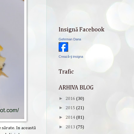
Insignă Facebook
Gehrman Dana
Crează-ţi insigna
Trafic
ARHIVA BLOG
►
2016
(30)
►
2015
(21)
►
2014
(81)
►
2013
(75)
 sărate. In această