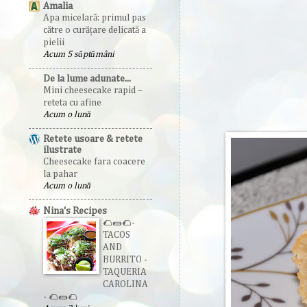
Amalia
Apa micelară: primul pas
către o curățare delicată a
pielii
Acum 5 săptămâni
De la lume adunate...
Mini cheesecake rapid –
reteta cu afine
Acum o lună
Retete usoare & retete
ilustrate
Cheesecake fara coacere
la pahar
Acum o lună
Nina's Recipes
🌮🌯🌮-
TACOS
AND
BURRITO -
TAQUERIA
CAROLINA
- 🌮🌯🌮