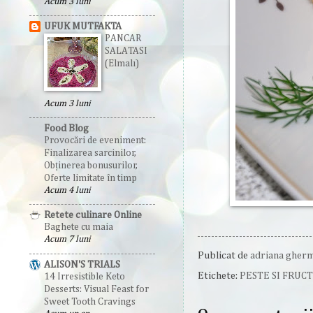
Acum 3 luni
UFUK MUTFAKTA
PANCAR
SALATASI
(Elmalı)
Acum 3 luni
Food Blog
Provocări de eveniment:
Finalizarea sarcinilor,
Obținerea bonusurilor,
Oferte limitate în timp
Acum 4 luni
Retete culinare Online
Baghete cu maia
Acum 7 luni
Publicat de
adriana gher
ALISON'S TRIALS
Etichete:
PESTE SI FRUC
14 Irresistible Keto
Desserts: Visual Feast for
Sweet Tooth Cravings