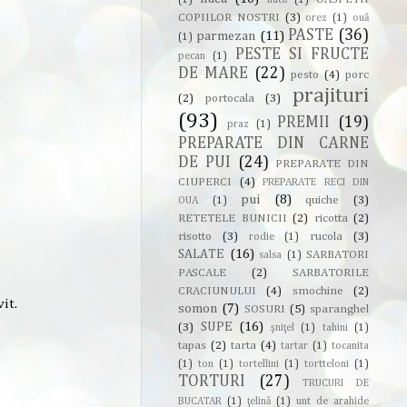
(1)
nucă
(1)
COPIILOR NOSTRI
(3)
orez
(1)
ouă
PASTE
(36)
parmezan
(11)
(1)
PESTE SI FRUCTE
pecan
(1)
DE MARE
(22)
pesto
(4)
porc
prajituri
(2)
portocala
(3)
(93)
PREMII
(19)
praz
(1)
PREPARATE DIN CARNE
DE PUI
(24)
PREPARATE DIN
CIUPERCI
(4)
PREPARATE RECI DIN
pui
(8)
quiche
(3)
OUA
(1)
RETETELE BUNICII
(2)
ricotta
(2)
risotto
(3)
rucola
(3)
rodie
(1)
SALATE
(16)
SARBATORI
salsa
(1)
PASCALE
(2)
SARBATORILE
CRACIUNULUI
(4)
smochine
(2)
it.
somon
(7)
SOSURI
(5)
sparanghel
SUPE
(16)
(3)
şniţel
(1)
tahini
(1)
tapas
(2)
tarta
(4)
tartar
(1)
tocanita
(1)
ton
(1)
tortellini
(1)
tortteloni
(1)
TORTURI
(27)
TRUCURI DE
BUCATAR
(1)
ţelină
(1)
unt de arahide