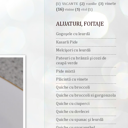
vinete
VACANTE
(2)
vanilie
(3)
(1)
(16)
visine
(5)
vitel
(1)
ALUATURI, FOITAJE
Gogoşele cu leurdă
Kasarli Pide
Melcişori cu leurdă
Pateuri cu brânză şi cozi de
ceapă verde
Pide mixtă
Plăcintă cu vinete
Quiche cu broccoli
Quiche cu broccoli si gorgonzola
Quiche cu ciuperci
Quiche cu dovlecei
Quiche cu spanac şi leurdă
Quiche cu sparanghel