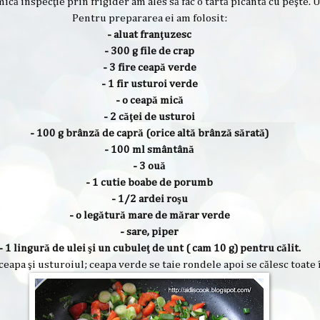
mică inspecţie prin frigider am ales să fac o tartă picantă cu peşte. 
Pentru prepararea ei am folosit:
- aluat franţuzesc
- 300 g file de crap
- 3 fire ceapă verde
- 1 fir usturoi verde
- o ceapă mică
- 2 căţei de usturoi
- 100 g brânză de capră (orice altă brânză sărată)
- 100 ml smântână
- 3 ouă
- 1 cutie boabe de porumb
- 1/2 ardei roşu
- o legătură mare de mărar verde
- sare, piper
- 1 lingură de ulei şi un cubuleţ de unt ( cam 10 g) pentru călit.
ceapa şi usturoiul; ceapa verde se taie rondele apoi se călesc toate î