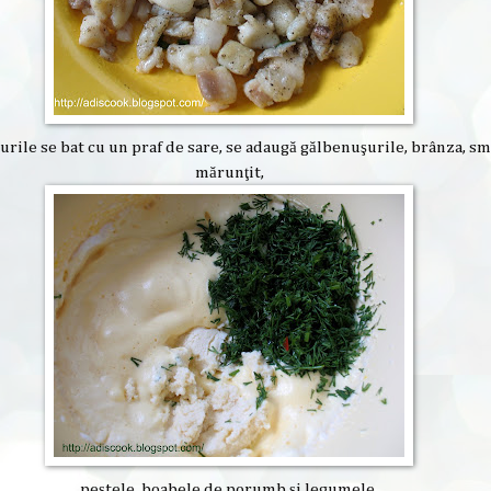
urile se bat cu un praf de sare, se adaugă gălbenuşurile, brânza, s
mărunţit,
peştele, boabele de porumb şi legumele.