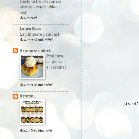
fructe în trei straturi și
arome – rețetă video +
text
Acum o zi
Laura Sava
La plimbare prin Iasi
Acum o săptămână
Arome si culori
Prajitura
cu piersici
si caramel
Acum o săptămână
Arome...
şi se d
Acum 5 săptămâni