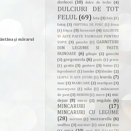
dovlecei
(10)
dulce de leche
(4)
DULCIURI DE TOT
FELUL
(69)
feta
(3)
fistic
(1)
foitaj
(3)
FRIPTURA DE PORC
(1)
frisca
frişca
(5)
fursecuri
(4)
GALUSTE
(1)
SI ALTE PASTE FAINOASE PENTRU
mântâna şi mărarul
GARNITURI
SUPE
(3)
ganache
(1)
DIN LEGUME SI PASTE
FAINOASE
(6)
găluşte
(2)
gnocchi
gorgonzola
(6)
(3)
gouda
(1)
gratar
gratin
(3)
gustare
(3)
(1)
humus
(1)
lamâie
(3)
lămâie
(2)
Ingrediente3
(1)
leurda
(7)
LEAPSA SI ALTE JOCURI
(1)
mac
(3)
MANCARE
(2)
martipan
(3)
mâncaruri
mascarpone
(1)
mălai
(1)
mic
de post
(3)
mere
(4)
MENIURI
(1)
dejun
(8)
migdale
(6)
miere
(2)
MINCARURI
(17)
MINCARURI CU LEGUME
(28)
mozzarella
(6)
morcovi
(1)
muffins
(3)
năut
(2)
muraturi
(1)
ness
nuca
(10)
OASPETII