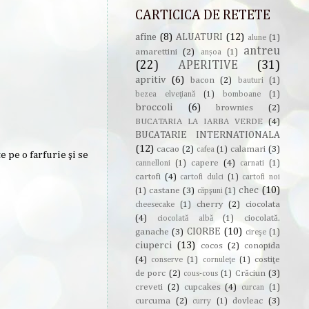
CARTICICA DE RETETE
afine
(8)
ALUATURI
(12)
alune
(1)
antreu
amarettini
(2)
anșoa
(1)
(22)
APERITIVE
(31)
apritiv
(6)
bacon
(2)
bauturi
(1)
bezea elveţiană
(1)
bomboane
(1)
broccoli
(6)
brownies
(2)
BUCATARIA LA IARBA VERDE
(4)
BUCATARIE INTERNATIONALA
(12)
cacao
(2)
calamari
(3)
cafea
(1)
e pe o farfurie şi se
capere
(4)
cannelloni
(1)
carnati
(1)
cartofi
(4)
cartofi dulci
(1)
cartofi noi
chec
(10)
castane
(3)
(1)
căpşuni
(1)
cherry
(2)
ciocolata
cheesecake
(1)
(4)
ciocolată.
ciocolată albă
(1)
CIORBE
(10)
ganache
(3)
cireşe
(1)
ciuperci
(13)
cocos
(2)
conopida
(4)
costiţe
conserve
(1)
cornuleţe
(1)
de porc
(2)
Crăciun
(3)
cous-cous
(1)
creveti
(2)
cupcakes
(4)
curcan
(1)
curcuma
(2)
dovleac
(3)
curry
(1)