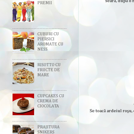
seară, după o 
PREMII
CUBURI CU
PIERSICI
AROMATE CU
NESS
RISOTTO CU
FRUCTE DE
MARE
CUPCAKES CU
CREMA DE
CIOCOLATA
Se toacă ardeiul roşu, 
PRAJITURA
SNIKERS